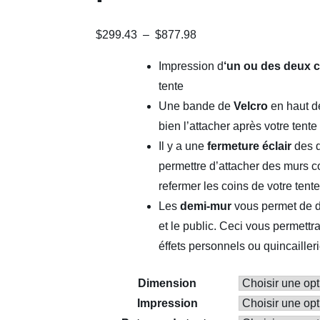
Plage
$
299.43
–
$
877.98
de
Impression d
‘un ou des deux 
prix :
tente
$299.43
Une bande de
Velcro
en haut de
à
bien l’attacher après votre tente
$877.98
Il y a une
fermeture éclair
des d
permettre d’attacher des murs c
refermer les coins de votre tent
Les
demi-mur
vous permet de d
et le public. Ceci vous permett
éffets personnels ou quincaille
Dimension
Impression