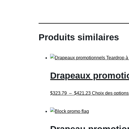
Produits similaires
Drapeaux promotio
Plage
$
323.79
–
$
421.23
Choix des options
de
prix :
$323.79
à