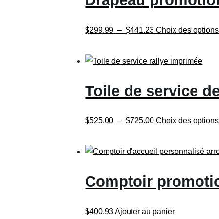
Drapeau promotion
$421.23
Plage
$
299.99
–
$
441.23
Choix des options
de
prix :
$299.99
à
Toile de service d
$441.23
Plage
$
525.00
–
$
725.00
Choix des options
de
prix :
$525.00
à
Comptoir promotio
$725.00
$
400.93
Ajouter au panier