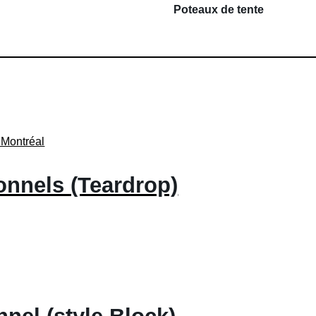
Poteaux de tente
nnels (Teardrop)
Ce
produit
a
plusieurs
variations.