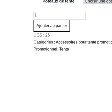
Poteaux de tente
quantité
de
Ajouter au panier
Mur
de
UGS :
26
Tente
Catégories :
Accessoires pour tente promoti
promotionnelle
Promotionnel
,
Tente