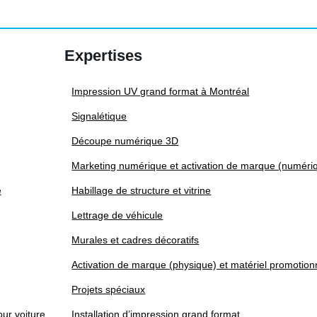
produit
être
choisies
Expertises
sur
la
Impression UV grand format à Montréal
page
du
Signalétique
produit
Découpe numérique 3D
Marketing numérique et activation de marque (numéri
e
Habillage de structure et vitrine
Lettrage de véhicule
Murales et cadres décoratifs
Activation de marque (physique) et matériel promotion
Projets spéciaux
ur voiture
Installation d’impression grand format