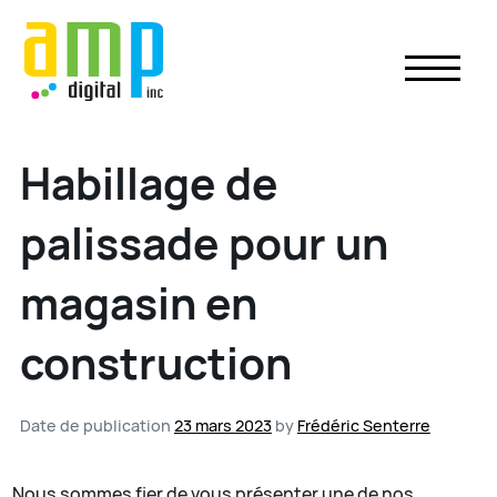
Skip
to
content
Habillage de
palissade pour un
magasin en
construction
Date de publication
23 mars 2023
by
Frédéric Senterre
Nous sommes fier de vous présenter une de nos