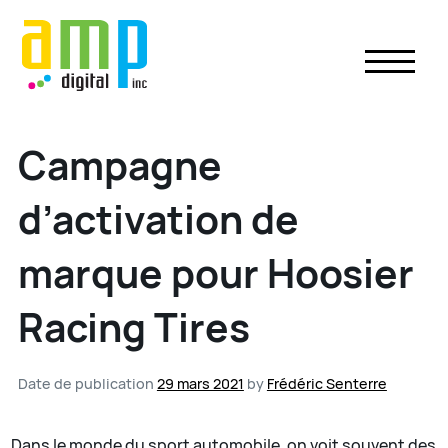
Skip
to
content
Campagne
d’activation de
marque pour Hoosier
Racing Tires
Date de publication
29 mars 2021
by
Frédéric Senterre
Dans le monde du sport automobile, on voit souvent des