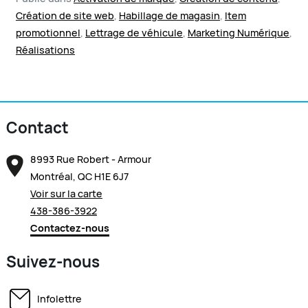
Création de site web
,
Habillage de magasin
,
Item
promotionnel
,
Lettrage de véhicule
,
Marketing Numérique
,
Réalisations
Contact
8993 Rue Robert - Armour
Montréal, QC H1E 6J7
Voir sur la carte
438-386-3922
Contactez-nous
Suivez-nous
Infolettre