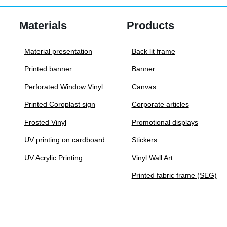
The
Materials
Products
options
may
Material presentation
Back lit frame
be
Printed banner
Banner
chosen
on
Perforated Window Vinyl
Canvas
the
Printed Coroplast sign
Corporate articles
product
Frosted Vinyl
Promotional displays
page
UV printing on cardboard
Stickers
UV Acrylic Printing
Vinyl Wall Art
Printed fabric frame (SEG)