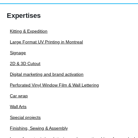
variants.
Expertises
The
options
Kitting & Expedition
may
be
Large Format UV Printing in Montreal
chosen
Signage
on
2D & 3D Cutout
the
Digital marketing and brand activation
product
page
Perforated Vinyl Window Film & Wall Lettering
Car wrap
Wall Arts
Special projects
Finishing, Sewing & Assembly