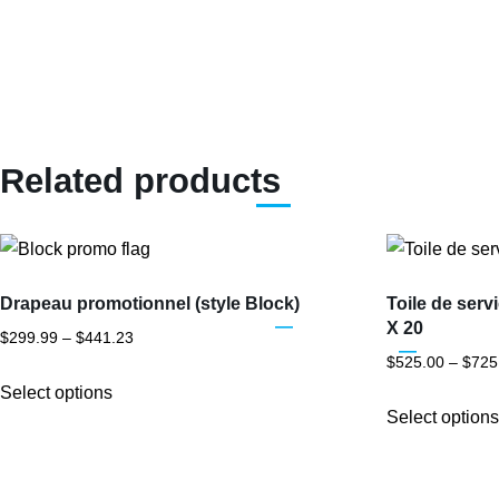
Related products
Drapeau promotionnel (style Block)
Toile de serv
X 20
Price
$
299.99
–
$
441.23
$
525.00
–
$
725
range:
This
$299.99
Select options
product
Select option
through
has
$441.23
multiple
variants.