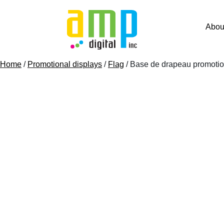
Skip
to
Abou
content
Home
/
Promotional displays
/
Flag
/ Base de drapeau promotio