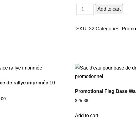
Base
Add to cart
de
drapeau
SKU:
32
Categories:
Promot
promotionnel
pour
voiture
quantity
ice de rallye imprimée 10
Promotional Flag Base Wa
Price
.00
$
25.38
range:
This
$525.00
s
Add to cart
product
through
has
$725.00
multiple