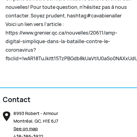
nouvelles! Pour toute question, n’hésitez pas à nous
contacter. Soyez prudent, hashtag#cavabienaller
Voici un lien vers l’article :
https://www.grenier.qc.ca/nouvelles/20611/amp-
digital-simplique-dans-la-bataille-contre-le-
coronavirus?
fbclid=IwAR18TuJkitt15TzPBGdb8kUaVtlU0aSo0NAXxU
Contact
8993 Robert - Armour
Montréal, QC, H1E 6J7
See on map
438-386-3922